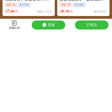
货版一致
部分包邮
货版一致
部分包邮
7.
6.
00
50
¥
/斤
¥
/斤
成交1.1万元
成交240元
客服
打电话
店铺介绍