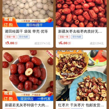
莆田桂圆干 袋装 带壳 优等
新疆灰枣去核枣肉质好无核适合零食加工
货版一致
部分包邮
货版一致
部分包邮
9.
6.
00
00
¥
/斤
¥
/斤
成交2374.5元
成交1294元
新疆若羌灰枣特级个大肉厚核小包邮量大优惠
红枣片 干灰枣片 包邮发货物美价廉，香甜可口不满意包退卖家承